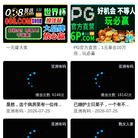
更新至20260514期
更新至20260515期
WTO姐妹会
男生女生向前冲
更新至20260515期
更新至20260515期
第三调解室
男生女生向前冲第十八季