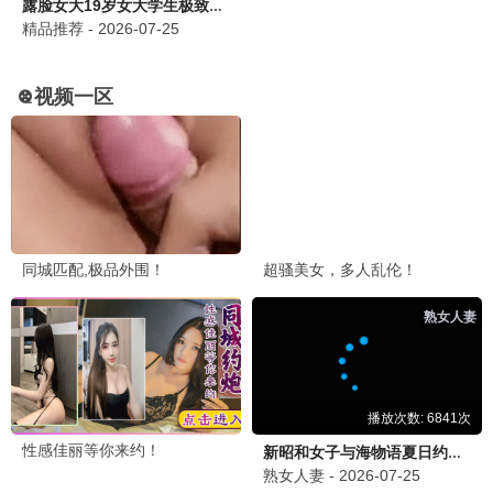
更新239集
更新239集
我被困在同一天一千年动态漫画
我被困在同一天一千年动态漫