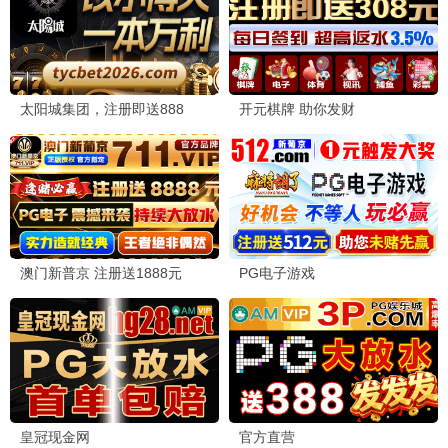
更新至20260515期
更新至20260515期
出家门的大声
五十公里桃花坞6