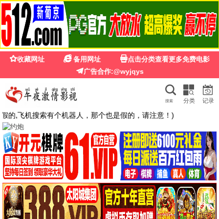
影视仓最新配置接口
· 高清影视大全
🍍 发
现
首页
电视剧
电影
综艺
动漫
首页
电视剧
电影
综艺
动漫
短剧
排行榜
🔥 正在热播
查看更多 >